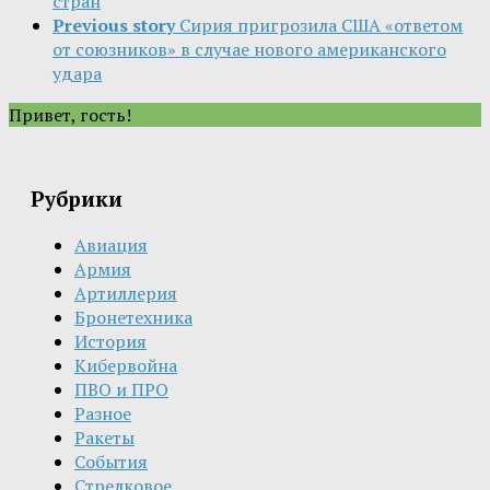
стран
Previous story
Сирия пригрозила США «ответом
от союзников» в случае нового американского
удара
Привет, гость!
Рубрики
Авиация
Армия
Артиллерия
Бронетехника
История
Кибервойна
ПВО и ПРО
Разное
Ракеты
События
Стрелковое