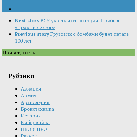
Next story
ВСУ укрепляют позиции. Прибыл
«Правый сектор»
Previous story
Грузовик с бомбами будет летать
100 лет
Привет, гость!
Рубрики
Авиация
Армия
Артиллерия
Бронетехника
История
Кибервойна
ПВО и ПРО
Разное