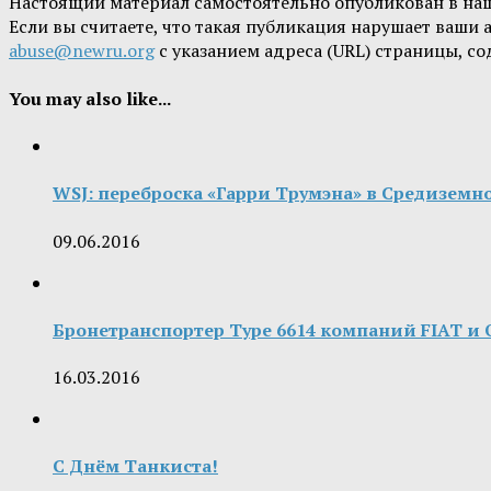
Настоящий материал самостоятельно опубликован в на
Если вы считаете, что такая публикация нарушает ваши
abuse@newru.org
с указанием адреса (URL) страницы, с
You may also like...
WSJ: переброска «Гарри Трумэна» в Средиземн
09.06.2016
Бронетранспортер Type 6614 компаний FIAT и O
16.03.2016
С Днём Танкиста!