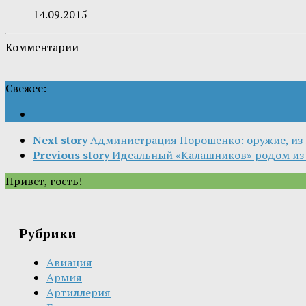
14.09.2015
Комментарии
Свежее:
Next story
Администрация Порошенко: оружие, из 
Previous story
Идеальный «Калашников» родом и
Привет, гость!
Рубрики
Авиация
Армия
Артиллерия