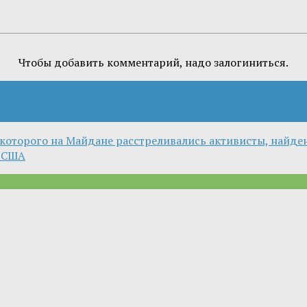
Чтобы добавить комментарий, надо залогиниться.
которого на Майдане расстреливались активисты, найде
з США