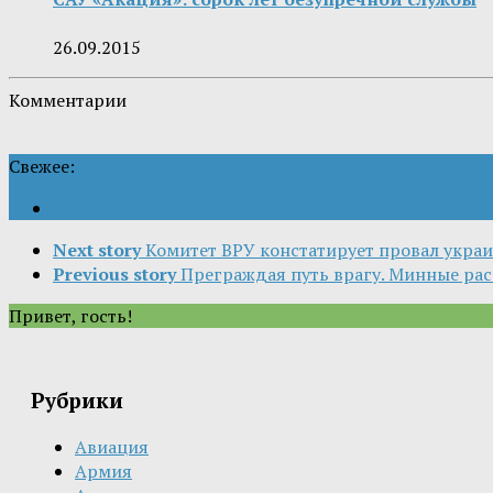
26.09.2015
Комментарии
Свежее:
Next story
Комитет ВРУ констатирует провал украи
Previous story
Преграждая путь врагу. Минные рас
Привет, гость!
Рубрики
Авиация
Армия