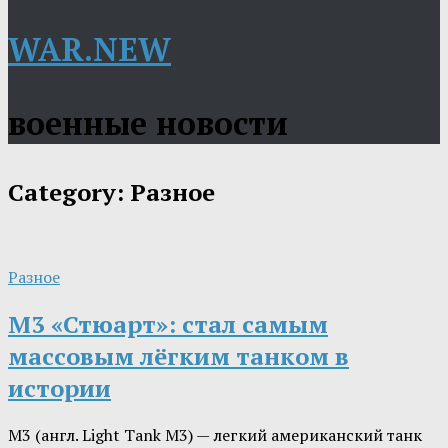
WAR.NEW
военные новости
Category:
Разное
Разное
М3 «Стюарт»: стал самым
массовым лёгким танком в
истории
М3 (англ. Light Tank M3) — легкий американский танк