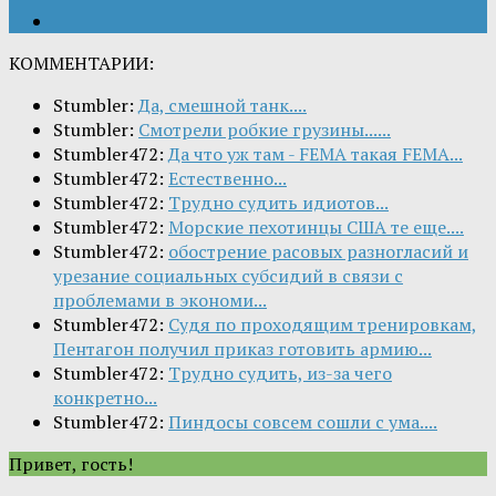
КОММЕНТАРИИ:
Stumbler:
Да, смешной танк....
Stumbler:
Смотрели робкие грузины......
Stumbler472:
Да что уж там - FEMA такая FEMA...
Stumbler472:
Естественно...
Stumbler472:
Трудно судить идиотов...
Stumbler472:
Морские пехотинцы США те еще....
Stumbler472:
обострение расовых разногласий и
урезание социальных субсидий в связи с
проблемами в экономи...
Stumbler472:
Судя по проходящим тренировкам,
Пентагон получил приказ готовить армию...
Stumbler472:
Трудно судить, из-за чего
конкретно...
Stumbler472:
Пиндосы совсем сошли с ума....
Привет, гость!