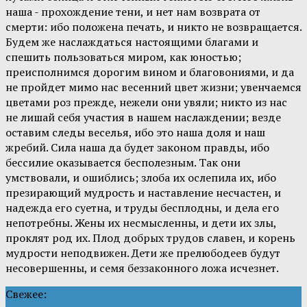
наша - прохождение тени, и нет нам возврата от
смерти: ибо положена печать, и никто не возвращается.
Будем же наслаждаться настоящими благами и
спешить пользоваться миром, как юностью;
преисполнимся дорогим вином и благовониями, и да
не пройдет мимо нас весенний цвет жизни; увенчаемся
цветами роз прежде, нежели они увяли; никто из нас
не лишай себя участия в нашем наслаждении; везде
оставим следы веселья, ибо это наша доля и наш
жребий. Сила наша да будет законом правды, ибо
бессилие оказывается бесполезным. Так они
умствовали, и ошиблись; злоба их ослепила их, ибо
презирающий мудрость и наставление несчастен, и
надежда его суетна, и труды бесплодны, и дела его
непотребны. Жены их несмысленны, и дети их злы,
проклят род их. Плод добрых трудов славен, и корень
мудрости неподвижен. Дети же прелюбодеев будут
несовершенны, и семя беззаконного ложа исчезнет.
Свежее: