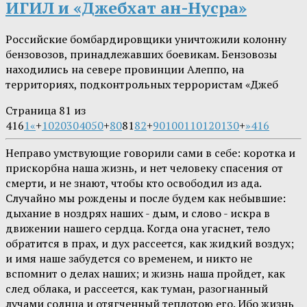
ИГИЛ и «Джебхат ан-Нусра»
Российские бомбардировщики уничтожили колонну
бензовозов, принадлежавших боевикам. Бензовозы
находились на севере провинции Алеппо, на
территориях, подконтрольных террористам «Джеб
Страница 81 из
416
1
«
+
10
20
30
40
50
+
80
81
82
+
90
100
110
120
130
+
»
416
Неправо умствующие говорили сами в себе: коротка и
прискорбна наша жизнь, и нет человеку спасения от
смерти, и не знают, чтобы кто освободил из ада.
Случайно мы рождены и после будем как небывшие:
дыхание в ноздрях наших - дым, и слово - искра в
движении нашего сердца. Когда она угаснет, тело
обратится в прах, и дух рассеется, как жидкий воздух;
и имя наше забудется со временем, и никто не
вспомнит о делах наших; и жизнь наша пройдет, как
след облака, и рассеется, как туман, разогнанный
лучами солнца и отягченный теплотою его. Ибо жизнь