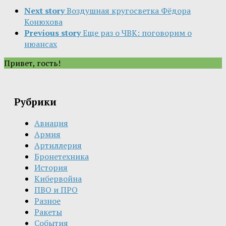
Next story
Воздушная кругосветка Фёдора
Конюхова
Previous story
Еще раз о ЧВК: поговорим о
нюансах
Привет, гость!
Рубрики
Авиация
Армия
Артиллерия
Бронетехника
История
Кибервойна
ПВО и ПРО
Разное
Ракеты
События