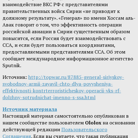
взаимодействие ВКС РФ с представителями
правительственных войск Сирии «не приводит к
должному результату». «Генерал» по имени Хоссам аль-
Авак говорит о том, что эффективность операции
российской авиации в Сирии существенным образом
повысится, если Россия будет взаимодействовать с
ССА, и если будет пользоваться координатами,
предоставляемыми представителями ССА. Об этом
сообщает международное информационное агентство
Sputnik.
Источник:
http://topwar.ru/87885-general-siriyskoy-
svobodnoy-armii-zayavil-chto-dlya-povysheniya-
effektivnosti-kontrterroristicheskoy-operacii-vks-rf-
dolzhny-sotrudnichat-imenno-s-ssa.html
Источник материала
Настоящий материал самостоятельно опубликован в
нашем сообществе пользователем
Ololox
на основании
действующей редакции
Пользовательского
Соглашения
. Если вы считаете, что такая публикация