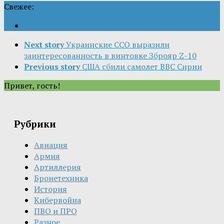
Свежее:
Next story
Украинские ССО выразили
заинтересованность в винтовке Зброяр Z-10
Previous story
США сбили самолет ВВС Сирии
Привет, гость!
Рубрики
Авиация
Армия
Артиллерия
Бронетехника
История
Кибервойна
ПВО и ПРО
Разное