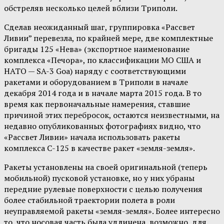
обстреляв несколько целей вблизи Триполи.
Сделав неожиданный шаг, группировка «Рассвет
Ливии” перевезла, по крайней мере, две комплектные
бригады 125 «Нева» (экспортное наименование
комплекса «Печора», по классификации МО США и
НАТО — SA-3 Goa) наряду с соответствующими
ракетами и оборудованием в Триполи в начале
декабря 2014 года и в начале марта 2015 года. В то
время как первоначальные намерения, ставшие
причиной этих перебросок, остаются неизвестными, на
недавно опубликованных фотографиях видно, что
«Рассвет Ливии» начала использовать ракеты
комплекса С-125 в качестве ракет «земля-земля».
Ракеты установлены на своей оригинальной (теперь
мобильной) пусковой установке, но у них убраны
передние рулевые поверхности с целью получения
более стабильной траектории полета в роли
неуправляемой ракеты «земля-земля». Более интересно
то, что носовая часть была удлинена, возможно, для