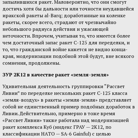
запылившихся ракет. Маловероятно, что они смогут
достичь хотя бы дальности или точности неудавшейся
иракской ракеты al-Barq; доработанные на коленке
ракеты, скорее всего, страдают от чрезвычайно
небольшого радиуса действия и ужасающей
неточности. Впрочем, учитывая то, что имеется более
чем достаточный запас ракет С-125 для переделки, и
то, что гражданской войне кажется не видно конца-
края, модернизации подобной этой будут, вне всякого
сомнения, продолжены.
ЗУР 2K12 в качестве ракет «земля-земля»
Удивительная деятельность группировки “Рассвет
Ливии” по переделке нескольких ракет С-125 класса
«земля-воздух» в ракеты «земля-земля» представляет
собой не единственный пример подобных доработок в
Ливии. Действительно, примерно в тоже время
«Рассвет Ливии» также работала над модернизацией
ракет комплекса Куб (индекс ГРАУ — 2К12, по
классификации НАТО — SA-6 Gainful) с целью