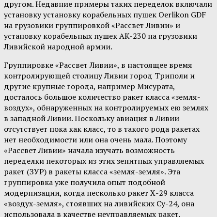
другом. Недавние примеры таких переделок включали
установку установку корабельных пушек Oerlikon GDF
на грузовики группировкой «Рассвет Ливии» и
установку корабельных пушек AK-230 на грузовики
Ливийской народной армии.
Группировке «Рассвет Ливии», в настоящее время
контролирующей столицу Ливии город Триполи и
другие крупные города, например Мисурата,
досталось большое количество ракет класса «земля-
воздух», обнаруженных на контролируемых ею землях
в западной Ливии. Поскольку авиация в Ливии
отсутствует пока как класс, то в такого рода ракетах
нет необходимости или она очень мала. Поэтому
«Рассвет Ливии» начала изучать возможность
переделки некоторых из этих зенитных управляемых
ракет (ЗУР) в ракеты класса «земля-земля». Эта
группировка уже получила опыт подобной
модернизации, когда несколько ракет Х-29 класса
«воздух-земля», стоявших на ливийских Су-24, она
использовала в качестве неуправляемых ракет,