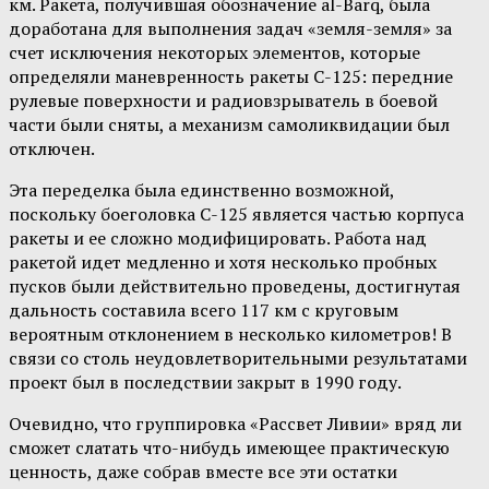
км. Ракета, получившая обозначение al-Barq, была
доработана для выполнения задач «земля-земля» за
счет исключения некоторых элементов, которые
определяли маневренность ракеты С-125: передние
рулевые поверхности и радиовзрыватель в боевой
части были сняты, а механизм самоликвидации был
отключен.
Эта переделка была единственно возможной,
поскольку боеголовка С-125 является частью корпуса
ракеты и ее сложно модифицировать. Работа над
ракетой идет медленно и хотя несколько пробных
пусков были действительно проведены, достигнутая
дальность составила всего 117 км с круговым
вероятным отклонением в несколько километров! В
связи со столь неудовлетворительными результатами
проект был в последствии закрыт в 1990 году.
Очевидно, что группировка «Рассвет Ливии» вряд ли
сможет слатать что-нибудь имеющее практическую
ценность, даже собрав вместе все эти остатки