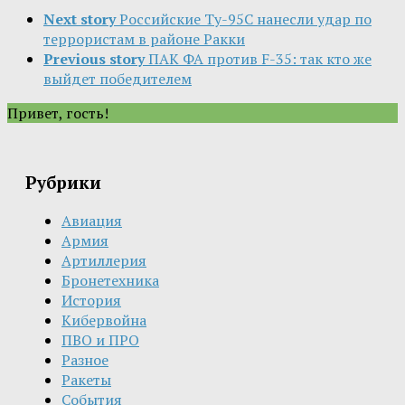
Next story
Российские Ту-95С нанесли удар по
террористам в районе Ракки
Previous story
ПАК ФА против F-35: так кто же
выйдет победителем
Привет, гость!
Рубрики
Авиация
Армия
Артиллерия
Бронетехника
История
Кибервойна
ПВО и ПРО
Разное
Ракеты
События