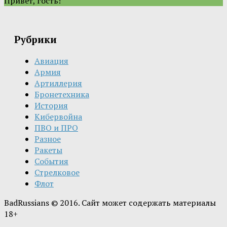
Привет, гость!
Рубрики
Авиация
Армия
Артиллерия
Бронетехника
История
Кибервойна
ПВО и ПРО
Разное
Ракеты
События
Стрелковое
Флот
BadRussians © 2016. Сайт может содержать материалы
18+