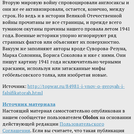
Вторую мировую войну спровоцировали англосаксы и
они же ее активизировали, остается, конечно, между
строк. Но ведь и в истории Великой Отечественной
войны прочитаны не все страницы, и прежде всего
туманом окутаны причины нашего провала летом 1941
года. Военные историки упорно игнорируют ряд
странных фактов или объясняют их поверхностно.
Вакуум же заполняют авторы вроде Суворова-Резуна,
Марка Солонина, Бориса Соколова и иже с ними. Они
пишут картину 1941 года исключительно черными
красками, используя или затасканные мифы
геббельсовского толка, или изобретая новые.
Источник:
http://topwar.ru/84981-i-vnov-o-geroyah-i-
falsifikatorah.html
Источник материала
Настоящий материал самостоятельно опубликован в
нашем сообществе пользователем
Ololox
на основании
действующей редакции
Пользовательского
Соглашения
. Если вы считаете, что такая публикация