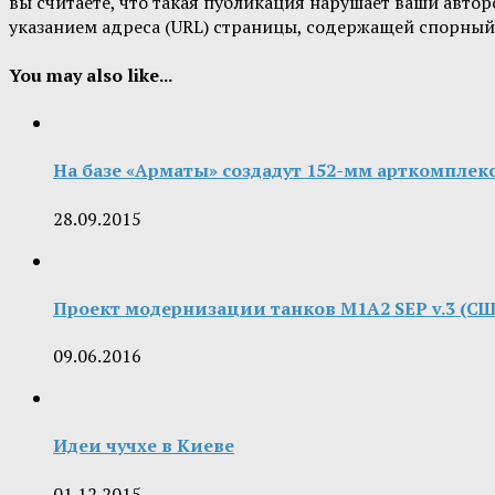
вы считаете, что такая публикация нарушает ваши авт
указанием адреса (URL) страницы, содержащей спорный
You may also like...
На базе «Арматы» создадут 152-мм арткомплек
28.09.2015
Проект модернизации танков M1A2 SEP v.3 (С
09.06.2016
Идеи чучхе в Киеве
01.12.2015