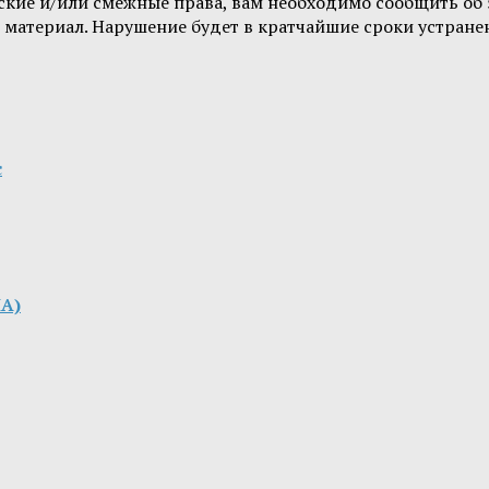
орские и/или смежные права, вам необходимо сообщить о
 материал. Нарушение будет в кратчайшие сроки устране
с
ША)