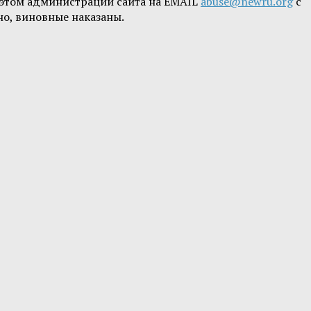
б этом администрации сайта на EMAIL
abuse@newru.org
с
но, виновные наказаны.