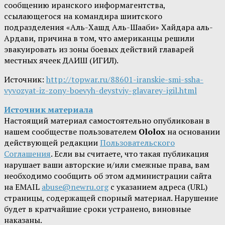
сообщению иранского информагентства,
ссылающегося на командира шиитского
подразделения «Аль-Хашд Аль-Шааби» Хайдара аль-
Ардави, причина в том, что американцы решили
эвакуировать из зоны боевых действий главарей
местных ячеек ДАИШ (ИГИЛ).
Источник:
http://topwar.ru/88601-iranskie-smi-ssha-
vyvozyat-iz-zony-boevyh-deystviy-glavarey-igil.html
Источник материала
Настоящий материал самостоятельно опубликован в
нашем сообществе пользователем
Ololox
на основании
действующей редакции
Пользовательского
Соглашения
. Если вы считаете, что такая публикация
нарушает ваши авторские и/или смежные права, вам
необходимо сообщить об этом администрации сайта
на EMAIL
abuse@newru.org
с указанием адреса (URL)
страницы, содержащей спорный материал. Нарушение
будет в кратчайшие сроки устранено, виновные
наказаны.