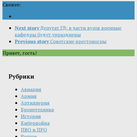
Свежее:
Next story
Депутат ГД: в части вузов военные
кафедры будут упразднены
Previous story
Советские крестоносцы
Привет, гость!
Рубрики
Авиация
Армия
Артиллерия
Бронетехника
История
Кибервойна
ПВО и ПРО
Разное