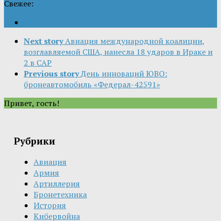
Свежее:
Next story
Авиация международной коалиции,
возглавляемой США, нанесла 18 ударов в Ираке и
2 в САР
Previous story
День инноваций ЮВО:
бронеавтомобиль «Федерал-42591»
Привет, гость!
Рубрики
Авиация
Армия
Артиллерия
Бронетехника
История
Кибервойна