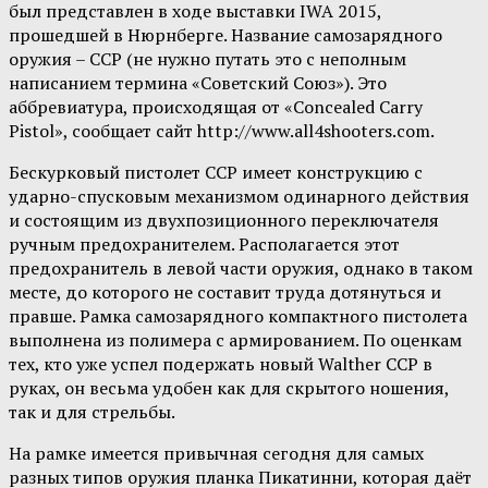
был представлен в ходе выставки IWA 2015,
прошедшей в Нюрнберге. Название самозарядного
оружия – CCP (не нужно путать это с неполным
написанием термина «Советский Союз»). Это
аббревиатура, происходящая от «Concealed Carry
Pistol», сообщает сайт http://www.all4shooters.com.
Бескурковый пистолет CCP имеет конструкцию с
ударно-спусковым механизмом одинарного действия
и состоящим из двухпозиционного переключателя
ручным предохранителем. Располагается этот
предохранитель в левой части оружия, однако в таком
месте, до которого не составит труда дотянуться и
правше. Рамка самозарядного компактного пистолета
выполнена из полимера с армированием. По оценкам
тех, кто уже успел подержать новый Walther CCP в
руках, он весьма удобен как для скрытого ношения,
так и для стрельбы.
На рамке имеется привычная сегодня для самых
разных типов оружия планка Пикатинни, которая даёт