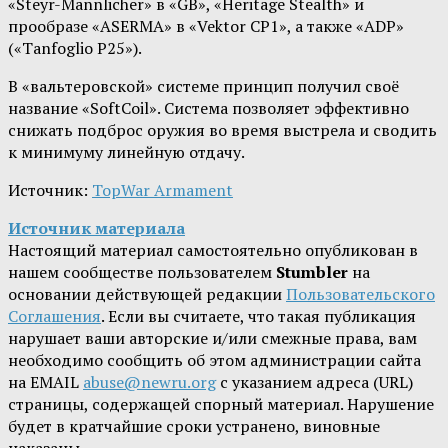
«Steyr-Mannlicher» в «GB», «Heritage Stealth» и
прообразе «ASERMA» в «Vektor CP1», а также «ADP»
(«Tanfoglio P25»).
В «вальтеровской» системе принцип получил своё
название «SoftCoil». Система позволяет эффективно
снижать подброс оружия во время выстрела и сводить
к минимуму линейную отдачу.
Источник:
TopWar Armament
Источник материала
Настоящий материал самостоятельно опубликован в
нашем сообществе пользователем
Stumbler
на
основании действующей редакции
Пользовательского
Соглашения
. Если вы считаете, что такая публикация
нарушает ваши авторские и/или смежные права, вам
необходимо сообщить об этом администрации сайта
на EMAIL
abuse@newru.org
с указанием адреса (URL)
страницы, содержащей спорный материал. Нарушение
будет в кратчайшие сроки устранено, виновные