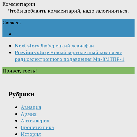
Комментарии
Чтобы добавить комментарий, надо залогиниться.
Свежее:
Next story
Люберецкий левиафан
Previous story
Новый вертолетный комплекс
радиоэлектронного подавления Ми-8МТПР-1
Привет, гость!
Рубрики
Авиация
Армия
Артиллерия
Бронетехника
История