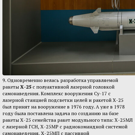
9. Одновременно велась разработка управляемой
ракеты
Х-25
с полуактивной лазерной головкой
самонаведения. Комплекс вооружения Су-17 с
лазерной станцией подсветки целей и ракетой Х-25
был принят на вооружение в 1976 году. А уже в 1978
году была поставлена задача по созданию на базе
ракеты Х-25 семейства ракет модульного типа: Х-25МЛ
с лазерной ГСН, Х-25МР с радиокомандной системой
самонаведения, Х-25МП с пассивной