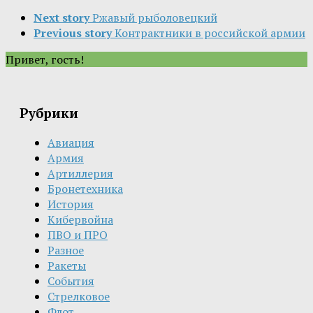
Next story
Ржавый рыболовецкий
Previous story
Контрактники в российской армии
Привет, гость!
Рубрики
Авиация
Армия
Артиллерия
Бронетехника
История
Кибервойна
ПВО и ПРО
Разное
Ракеты
События
Стрелковое
Флот