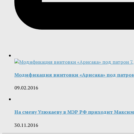
Модификация винтовки «Арисака» под патрон 
09.02.2016
На смену Улюкаеву в МЭР РФ приходит Макси
30.11.2016