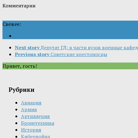
Комментарии
Свежее:
Next story
Депутат ГД: в части вузов военные каф
Previous story
Советские крестоносцы
Привет, гость!
Рубрики
Авиация
Армия
Артиллерия
Бронетехника
История
Кибервойна