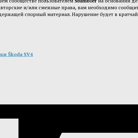
шем сообществе пользователем
Stumbler
на основании д
 авторские и/или смежные права, вам необходимо сообщи
одержащей спорный материал. Нарушение будет в кратчай
ки Škoda SV4