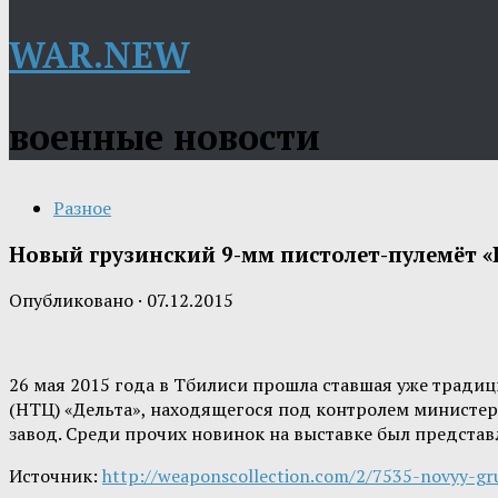
WAR.NEW
военные новости
Разное
Новый грузинский 9-мм пистолет-пулемёт «
Опубликовано
·
07.12.2015
26 мая 2015 года в Тбилиси прошла ставшая уже тради
(НТЦ) «Дельта», находящегося под контролем министе
завод. Среди прочих новинок на выставке был предста
Источник:
http://weaponscollection.com/2/7535-novyy-gr