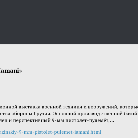
Iamani»
ционной выставка военной техники и вооружений, которы
рства обороны Грузии. Основной производственной базо
влен и перспективный 9-мм пистолет-пулемёт,…
uzinskiy-9-mm-pistolet-pulemet-iamani.html