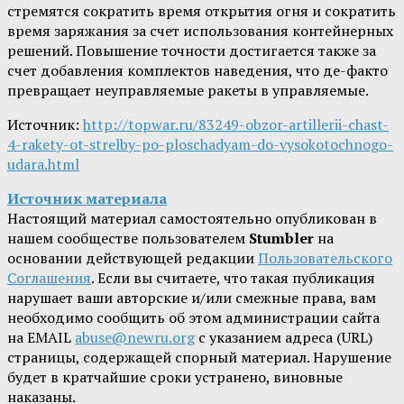
стремятся сократить время открытия огня и сократить
время заряжания за счет использования контейнерных
решений. Повышение точности достигается также за
счет добавления комплектов наведения, что де-факто
превращает неуправляемые ракеты в управляемые.
Источник:
http://topwar.ru/83249-obzor-artillerii-chast-
4-rakety-ot-strelby-po-ploschadyam-do-vysokotochnogo-
udara.html
Источник материала
Настоящий материал самостоятельно опубликован в
нашем сообществе пользователем
Stumbler
на
основании действующей редакции
Пользовательского
Соглашения
. Если вы считаете, что такая публикация
нарушает ваши авторские и/или смежные права, вам
необходимо сообщить об этом администрации сайта
на EMAIL
abuse@newru.org
с указанием адреса (URL)
страницы, содержащей спорный материал. Нарушение
будет в кратчайшие сроки устранено, виновные
наказаны.