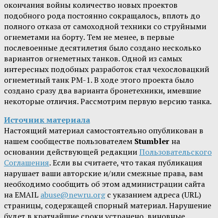
окончания войны количество новых проектов
подобного рода постоянно сокращалось, вплоть до
полного отказа от самоходной техники со струйными
огнеметами на борту. Тем не менее, в первые
послевоенные десятилетия было создано несколько
вариантов огнеметных танков. Одной из самых
интересных подобных разработок стал чехословацкий
огнеметный танк PM-1. В ходе этого проекта было
создано сразу два варианта бронетехники, имевшие
некоторые отличия. Рассмотрим первую версию танка.
Источник материала
Настоящий материал самостоятельно опубликован в
нашем сообществе пользователем
Stumbler
на
основании действующей редакции
Пользовательского
Соглашения
. Если вы считаете, что такая публикация
нарушает ваши авторские и/или смежные права, вам
необходимо сообщить об этом администрации сайта
на EMAIL
abuse@newru.org
с указанием адреса (URL)
страницы, содержащей спорный материал. Нарушение
будет в кратчайшие сроки устранено, виновные