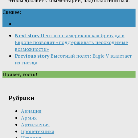
Чтобы добавить комментарий, надо залогиниться.
Свежее:
Next story
Пентагон: американская бригада в
Европе позволит «поддерживать необходимые
возможности»
Previous story
Высотный полет: Eagle V вылетает
из гнезда
Привет, гость!
Рубрики
Авиация
Армия
Артиллерия
Бронетехника