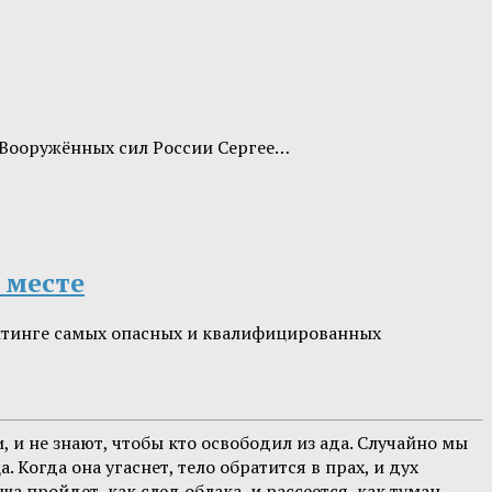
 Вооружённых сил России Сергее…
 месте
рейтинге самых опасных и квалифицированных
 и не знают, чтобы кто освободил из ада. Случайно мы
Когда она угаснет, тело обратится в прах, и дух
а пройдет, как след облака, и рассеется, как туман,