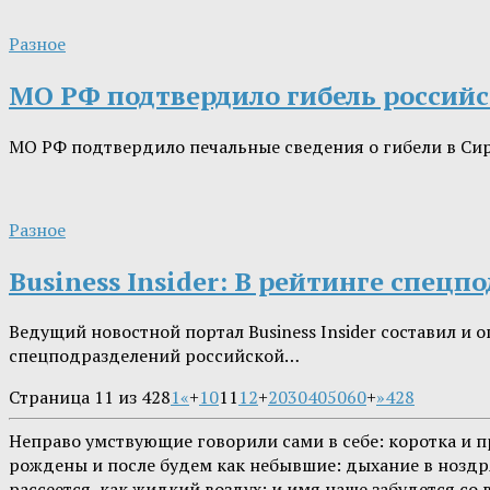
Разное
МО РФ подтвердило гибель российс
МО РФ подтвердило печальные сведения о гибели в Сир
Разное
Business Insider: В рейтинге спец
Ведущий новостной портал Business Insider составил и
спецподразделений российской…
Страница 11 из 428
1
«
+
10
11
12
+
20
30
40
50
60
+
»
428
Неправо умствующие говорили сами в себе: коротка и пр
рождены и после будем как небывшие: дыхание в ноздрях 
рассеется, как жидкий воздух; и имя наше забудется со 