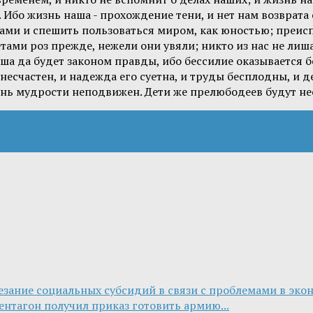
Ибо жизнь наша - прохождение тени, и нет нам возврата о
ами и спешить пользоваться миром, как юностью; преис
тами роз прежде, нежели они увяли; никто из нас не лиш
аша да будет законом правды, ибо бессилие оказывается б
есчастен, и надежда его суетна, и труды бесплодны, и д
рень мудрости неподвижен. Дети же прелюбодеев будут не
езание социальных субсидий в связи с проблемами в экон
нтагон получил приказ готовить армию...