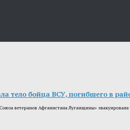
а тело бойца ВСУ, погибшего в рай
оюза ветеранов Афганистана Луганщины» эвакуировала т