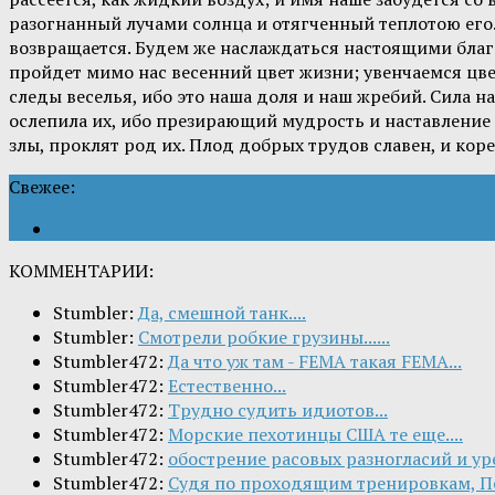
разогнанный лучами солнца и отягченный теплотою его. 
возвращается. Будем же наслаждаться настоящими благ
пройдет мимо нас весенний цвет жизни; увенчаемся цве
следы веселья, ибо это наша доля и наш жребий. Сила н
ослепила их, ибо презирающий мудрость и наставление н
злы, проклят род их. Плод добрых трудов славен, и ко
Свежее:
КОММЕНТАРИИ:
Stumbler:
Да, смешной танк....
Stumbler:
Смотрели робкие грузины......
Stumbler472:
Да что уж там - FEMA такая FEMA...
Stumbler472:
Естественно...
Stumbler472:
Трудно судить идиотов...
Stumbler472:
Морские пехотинцы США те еще....
Stumbler472:
обострение расовых разногласий и ур
Stumbler472:
Судя по проходящим тренировкам, Пе