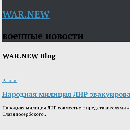
WAR.NEW
военные новости
WAR.NEW
Blog
Разное
Народная милиция ЛНР эвакуировал
Народная милиция ЛНР совместно с представителями «С
Славяносербского…