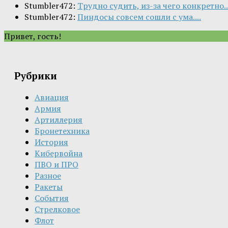
Stumbler472:
Трудно судить, из-за чего конкретно..
Stumbler472:
Пиндосы совсем сошли с ума....
Привет, гость!
Рубрики
Авиация
Армия
Артиллерия
Бронетехника
История
Кибервойна
ПВО и ПРО
Разное
Ракеты
События
Стрелковое
Флот