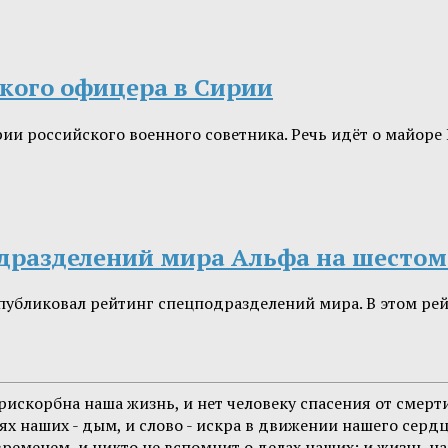
кого офицера в Сирии
ии российского военного советника. Речь идёт о майоре
подразделений мира Альфа на шестом
 опубликовал рейтинг спецподразделений мира. В этом 
искорбна наша жизнь, и нет человеку спасения от смерти,
наших - дым, и слово - искра в движении нашего сердца. 
временем, и никто не вспомнит о делах наших; и жизнь наш