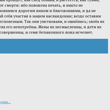
т смерти: ибо положена печать, и никто не
полнимся дорогим вином и благовониями, и да не
ай себя участия в нашем наслаждении; везде оставим
есполезным. Так они умствовали, и ошиблись; злоба их
ела его непотребны. Жены их несмысленны, и дети их
совершенны, и семя беззаконного ложа исчезнет.
оми...