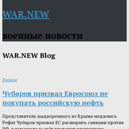
WAR.NEW
военные новости
WAR.NEW
Blog
Разное
Чубаров призвал Евросоюз не
покупать российскую нефть
Представитель выдворенного из Крыма меджлиса
Рефат Чубаров призвал ЕС расширить санкции против
РФ, в том числе за счёт введения временного…