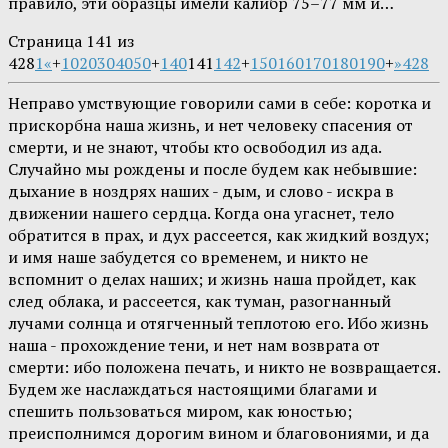
правило, эти образцы имели калибр 75–77 мм и…
Страница 141 из
428
1
«
+
10
20
30
40
50
+
140
141
142
+
150
160
170
180
190
+
»
428
Неправо умствующие говорили сами в себе: коротка и
прискорбна наша жизнь, и нет человеку спасения от
смерти, и не знают, чтобы кто освободил из ада.
Случайно мы рождены и после будем как небывшие:
дыхание в ноздрях наших - дым, и слово - искра в
движении нашего сердца. Когда она угаснет, тело
обратится в прах, и дух рассеется, как жидкий воздух;
и имя наше забудется со временем, и никто не
вспомнит о делах наших; и жизнь наша пройдет, как
след облака, и рассеется, как туман, разогнанный
лучами солнца и отягченный теплотою его. Ибо жизнь
наша - прохождение тени, и нет нам возврата от
смерти: ибо положена печать, и никто не возвращается.
Будем же наслаждаться настоящими благами и
спешить пользоваться миром, как юностью;
преисполнимся дорогим вином и благовониями, и да