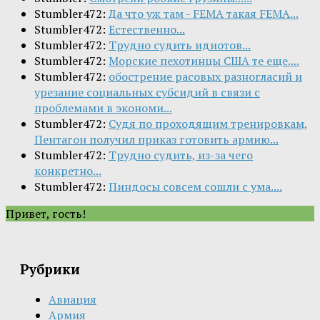
Stumbler472:
Да что уж там - FEMA такая FEMA...
Stumbler472:
Естественно...
Stumbler472:
Трудно судить идиотов...
Stumbler472:
Морские пехотинцы США те еще....
Stumbler472:
обострение расовых разногласий и
урезание социальных субсидий в связи с
проблемами в экономи...
Stumbler472:
Судя по проходящим тренировкам,
Пентагон получил приказ готовить армию...
Stumbler472:
Трудно судить, из-за чего
конкретно...
Stumbler472:
Пиндосы совсем сошли с ума....
Привет, гость!
Рубрики
Авиация
Армия