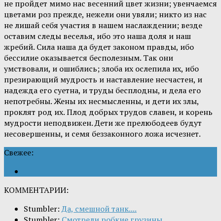
не пройдет мимо нас весенний цвет жизни; увенчаемся
цветами роз прежде, нежели они увяли; никто из нас
не лишай себя участия в нашем наслаждении; везде
оставим следы веселья, ибо это наша доля и наш
жребий. Сила наша да будет законом правды, ибо
бессилие оказывается бесполезным. Так они
умствовали, и ошиблись; злоба их ослепила их, ибо
презирающий мудрость и наставление несчастен, и
надежда его суетна, и труды бесплодны, и дела его
непотребны. Жены их несмысленны, и дети их злы,
проклят род их. Плод добрых трудов славен, и корень
мудрости неподвижен. Дети же прелюбодеев будут
несовершенны, и семя беззаконного ложа исчезнет.
Свежее:
КОММЕНТАРИИ:
Stumbler:
Да, смешной танк....
Stumbler:
Смотрели робкие грузины......