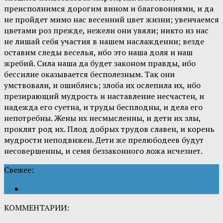
преисполнимся дорогим вином и благовониями, и да
не пройдет мимо нас весенний цвет жизни; увенчаемся
цветами роз прежде, нежели они увяли; никто из нас
не лишай себя участия в нашем наслаждении; везде
оставим следы веселья, ибо это наша доля и наш
жребий. Сила наша да будет законом правды, ибо
бессилие оказывается бесполезным. Так они
умствовали, и ошиблись; злоба их ослепила их, ибо
презирающий мудрость и наставление несчастен, и
надежда его суетна, и труды бесплодны, и дела его
непотребны. Жены их несмысленны, и дети их злы,
проклят род их. Плод добрых трудов славен, и корень
мудрости неподвижен. Дети же прелюбодеев будут
несовершенны, и семя беззаконного ложа исчезнет.
Свежее:
КОММЕНТАРИИ: