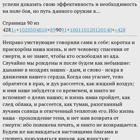
успели доказать свою эффективность и необходимость
на поле боя, но путь данного оружия в…
Страница 90 из
428
1
«
+
10
20
30
40
50
+
89
90
91
+
100
110
120
130
140
+
»
428
Неправо умствующие говорили сами в себе: коротка и
прискорбна наша жизнь, и нет человеку спасения от
смерти, и не знают, чтобы кто освободил из ада.
Случайно мы рождены и после будем как небывшие:
дыхание в ноздрях наших - дым, и слово - искра в
движении нашего сердца. Когда она угаснет, тело
обратится в прах, и дух рассеется, как жидкий воздух;
и имя наше забудется со временем, и никто не
вспомнит о делах наших; и жизнь наша пройдет, как
след облака, и рассеется, как туман, разогнанный
лучами солнца и отягченный теплотою его. Ибо жизнь
наша - прохождение тени, и нет нам возврата от
смерти: ибо положена печать, и никто не возвращается.
Будем же наслаждаться настоящими благами и
спешить пользоваться миром, как юностью;