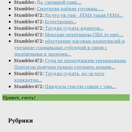
Stumbler:
Да, смешной танк....
Stumbler:
Смотрели робкие грузины......
Stumbler472:
Да что уж там - FEMA такая FEMA...
Stumbler472:
Естественно...
Stumbler472:
Трудно судить идиотов...
Stumbler472:
Морские пехотинцы США те еще....
Stumbler472:
обострение расовых разногласий и
урезание социальных субсидий в связи с
проблемами в экономи...
Stumbler472:
Судя по проходящим тренировкам,
Пентагон получил приказ готовить армию...
Stumbler472:
Трудно судить, из-за чего
конкретно...
Stumbler472:
Пиндосы совсем сошли с ума....
Привет, гость!
Рубрики