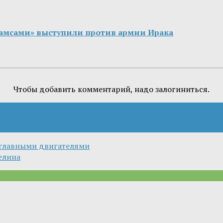
рамсами» выступили против армии Ирака
Чтобы добавить комментарий, надо залогиниться.
главными двигателями
елина