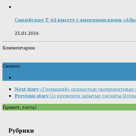
Сирийские Т-62 вместе с американскими «Аб
23.01.2016
Комментарии
Свежее:
Next story
«Гремящий» полностью укомплектован 
Previous story
Со временем забытые гиганты Цепп
Привет, гость!
Рубрики