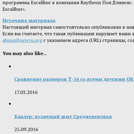
программы Excalibur в компании Raytheon Пол Дэниелс.
Excalibur».
Источник материала
Настоящий материал самостоятельно опубликован в на
Если вы считаете, что такая публикация нарушает ваши
abuse@newru.org
с указанием адреса (URL) страницы, с
You may also like...
Сравнение размеров Т-14 со всеми другими О
17.03.2016
Баклер: кулачный щит Средневековья
25.09.2016