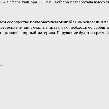
 – А в сфере калибра 155 мм Raytheon разработала высо
шем сообществе пользователем
Stumbler
на основании д
 авторские и/или смежные права, вам необходимо сообщи
одержащей спорный материал. Нарушение будет в кратчай
БТ