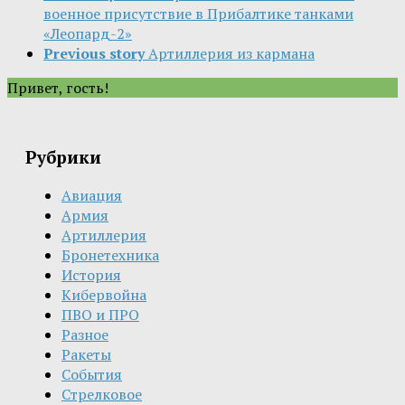
военное присутствие в Прибалтике танками
«Леопард-2»
Previous story
Артиллерия из кармана
Привет, гость!
Рубрики
Авиация
Армия
Артиллерия
Бронетехника
История
Кибервойна
ПВО и ПРО
Разное
Ракеты
События
Стрелковое