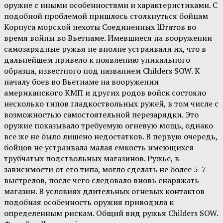
оружие с иными особенностями и характеристиками. С
подобной проблемой пришлось столкнуться бойцам
Корпуса морской пехоты Соединенных Штатов во
время войны во Вьетнаме. Имевшиеся на вооружении
самозарядные ружья не вполне устраивали их, что в
дальнейшем привело к появлению уникального
образца, известного под названием Childers SOW. К
началу боев во Вьетнаме на вооружении
американского КМП и других родов войск состояло
несколько типов гладкоствольных ружей, в том числе с
возможностью самостоятельной перезарядки. Это
оружие показывало требуемую огневую мощь, однако
все же не было лишено недостатков. В первую очередь,
бойцов не устраивала малая емкость имеющихся
трубчатых подствольных магазинов. Ружье, в
зависимости от его типа, могло сделать не более 5-7
выстрелов, после чего следовало вновь снаряжать
магазин. В условиях длительных огневых контактов
подобная особенность оружия приводила к
определенным рискам. Общий вид ружья Childers SOW.