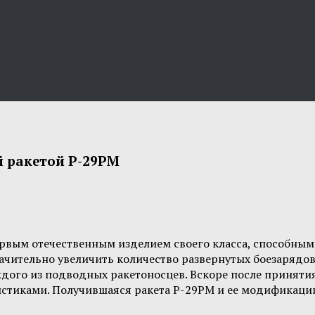
й ракетой Р-29РМ
ервым отечественным изделием своего класса, способны
ачительно увеличить количество развернутых боезарядо
дого из подводных ракетоносцев. Вскоре после принятия
стиками. Получившаяся ракета Р-29РМ и ее модификации