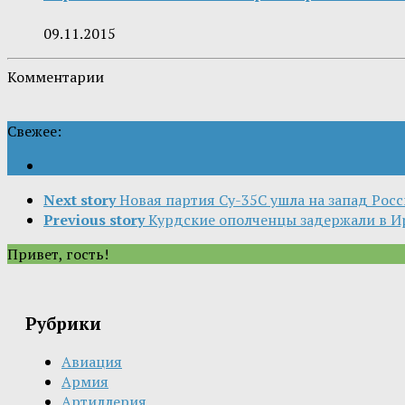
09.11.2015
Комментарии
Свежее:
Next story
Новая партия Су-35С ушла на запад Рос
Previous story
Курдские ополченцы задержали в И
Привет, гость!
Рубрики
Авиация
Армия
Артиллерия