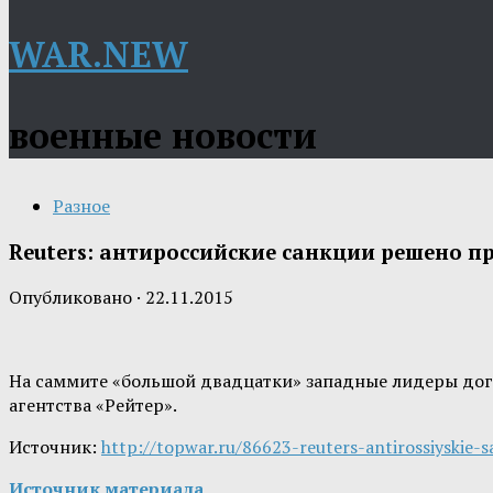
WAR.NEW
военные новости
Разное
Reuters: антироссийские санкции решено пр
Опубликовано
·
22.11.2015
На саммите «большой двадцатки» западные лидеры дог
агентства «Рейтер».
Источник:
http://topwar.ru/86623-reuters-antirossiyskie-s
Источник материала