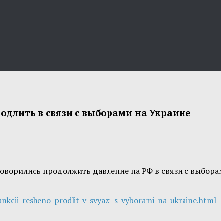
одлить в связи с выборами на Украине
оворились продолжить давление на РФ в связи с выбора
ankcii-resheno-prodlit-v-svyazi-s-vyborami-na-ukraine.html