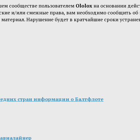
шем сообществе пользователем
Ololox
на основании дей
орские и/или смежные права, вам необходимо сообщить о
 материал. Нарушение будет в кратчайшие сроки устране
седних стран информации о Балтфлоте
 авиалайнер