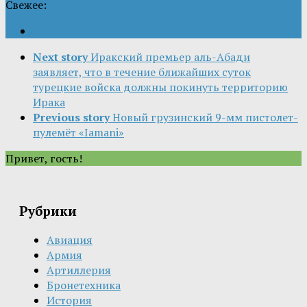
Свежее:
Next story
Иракский премьер аль-Абади
заявляет, что в течение ближайших суток
турецкие войска должны покинуть территорию
Ирака
Previous story
Новый грузинский 9-мм пистолет-
пулемёт «Iamani»
Привет, гость!
Рубрики
Авиация
Армия
Артиллерия
Бронетехника
История