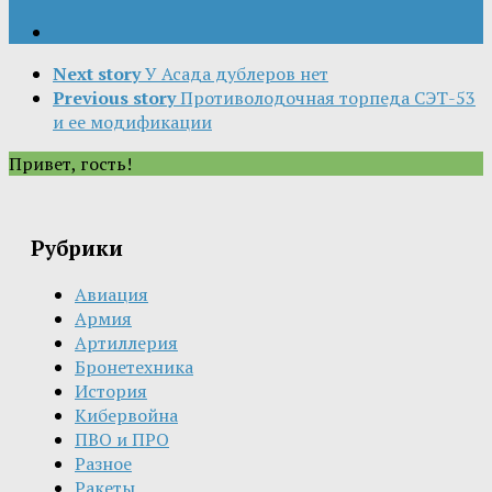
Next story
У Асада дублеров нет
Previous story
Противолодочная торпеда СЭТ-53
и ее модификации
Привет, гость!
Рубрики
Авиация
Армия
Артиллерия
Бронетехника
История
Кибервойна
ПВО и ПРО
Разное
Ракеты