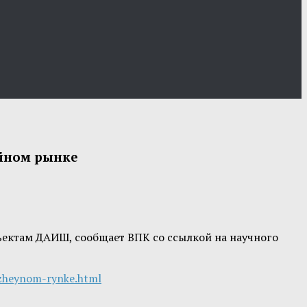
ейном рынке
ъектам ДАИШ, сообщает ВПК со ссылкой на научного
uzheynom-rynke.html