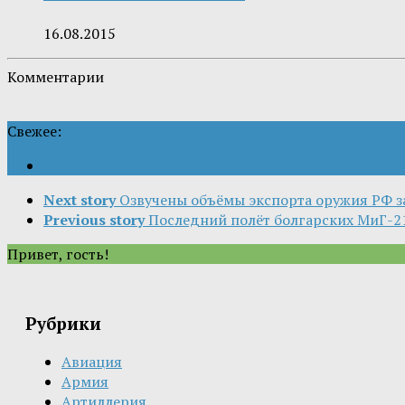
16.08.2015
Комментарии
Свежее:
Next story
Озвучены объёмы экспорта оружия РФ з
Previous story
Последний полëт болгарских МиГ-2
Привет, гость!
Рубрики
Авиация
Армия
Артиллерия