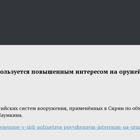
 пользуется повышенным интересом на оруж
ийских систем вооружения, применённых в Сирии по об
Наумкина.
imenennoe-v-sirii-polzuetsya-povyshennym-interesom-na-or