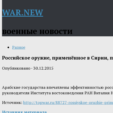
WAR.NEW
военные новости
Разное
Российское оружие, применённое в Сирии,
Опубликовано
·
30.12.2015
Арабские государства впечатлены эффективностью росс
руководителя Института востоковедения РАН Виталия 
Источник:
http://topwar.ru/88727-rossiyskoe-oruzhie-pr
Источник материала