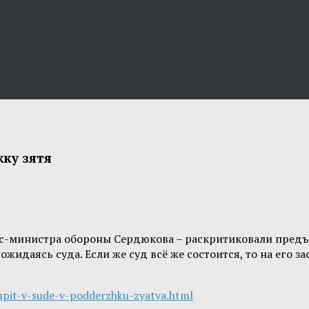
ку зятя
кс-министра обороны Сердюкова – раскритиковали пред
жидаясь суда. Если же суд всё же состоится, то на его з
upit-v-sude-v-podderzhku-zyatya.html