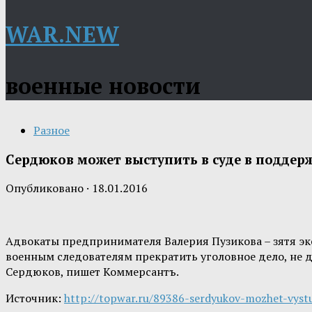
WAR.NEW
военные новости
Разное
Сердюков может выступить в суде в поддерж
Опубликовано
·
18.01.2016
Адвокаты предпринимателя Валерия Пузикова – зятя э
военным следователям прекратить уголовное дело, не до
Сердюков, пишет Коммерсантъ.
Источник:
http://topwar.ru/89386-serdyukov-mozhet-vyst