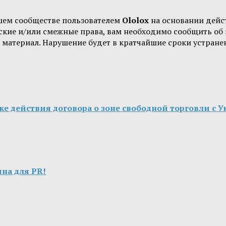
шем сообществе пользователем
Ololox
на основании дей
орские и/или смежные права, вам необходимо сообщить о
 материал. Нарушение будет в кратчайшие сроки устране
ке действия договора о зоне свободной торговли с 
на для PR!