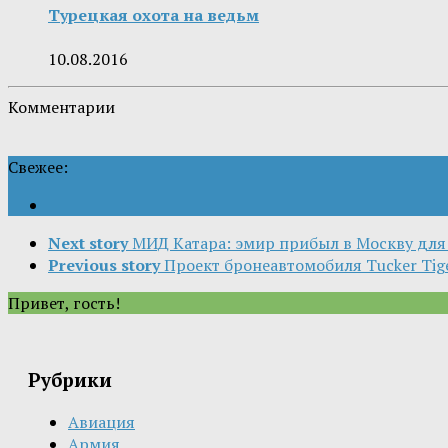
Турецкая охота на ведьм
10.08.2016
Комментарии
Свежее:
Next story
МИД Катара: эмир прибыл в Москву для
Previous story
Проект бронеавтомобиля Tucker Tige
Привет, гость!
Рубрики
Авиация
Армия