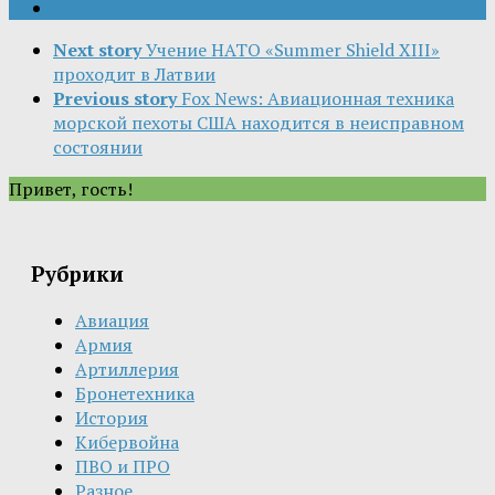
Next story
Учение НАТО «Summer Shield XIII»
проходит в Латвии
Previous story
Fox News: Авиационная техника
морской пехоты США находится в неисправном
состоянии
Привет, гость!
Рубрики
Авиация
Армия
Артиллерия
Бронетехника
История
Кибервойна
ПВО и ПРО
Разное