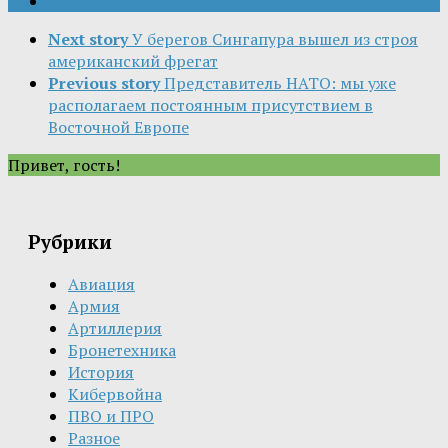
Next story
У берегов Сингапура вышел из строя
американский фрегат
Previous story
Представитель НАТО: мы уже
располагаем постоянным присутствием в
Восточной Европе
Привет, гость!
Рубрики
Авиация
Армия
Артиллерия
Бронетехника
История
Кибервойна
ПВО и ПРО
Разное