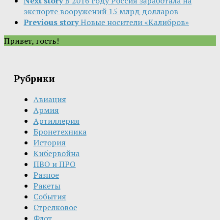
Next story
В 2016 году Россия заработала на
экспорте вооружений 15 млрд долларов
Previous story
Новые носители «Калибров»
Привет, гость!
Рубрики
Авиация
Армия
Артиллерия
Бронетехника
История
Кибервойна
ПВО и ПРО
Разное
Ракеты
События
Стрелковое
Флот