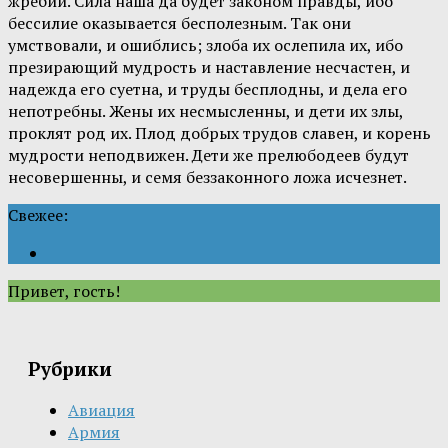
жребий. Сила наша да будет законом правды, ибо
бессилие оказывается бесполезным. Так они
умствовали, и ошиблись; злоба их ослепила их, ибо
презирающий мудрость и наставление несчастен, и
надежда его суетна, и труды бесплодны, и дела его
непотребны. Жены их несмысленны, и дети их злы,
проклят род их. Плод добрых трудов славен, и корень
мудрости неподвижен. Дети же прелюбодеев будут
несовершенны, и семя беззаконного ложа исчезнет.
Свежее:
Привет, гость!
Рубрики
Авиация
Армия