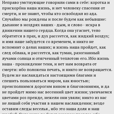
Неправо умствующие говорили сами в себе: коротка и
прискорбна наша жизнь, и нет человеку спасения от
смерти, и не знают, чтобы кто освободил из ада.
Случайно мы рождены и после будем как небывшие:
дыхание в ноздрях наших - дым, и слово - искра в
движении нашего сердца. Когда она угаснет, тело
обратится в прах, и дух рассеется, как жидкий воздух;
и имя наше забудется со временем, и никто не
вспомнит о делах наших; и жизнь наша пройдет, как
след облака, и рассеется, как туман, разогнанный
лучами солнца и отягченный теплотою его. Ибо жизнь
наша - прохождение тени, и нет нам возврата от
смерти: ибо положена печать, и никто не возвращается.
Будем же наслаждаться настоящими благами и
спешить пользоваться миром, как юностью;
преисполнимся дорогим вином и благовониями, и да
не пройдет мимо нас весенний цвет жизни; увенчаемся
цветами роз прежде, нежели они увяли; никто из нас
не лишай себя участия в нашем наслаждении; везде
оставим следы веселья , ибо это наша доля и наш