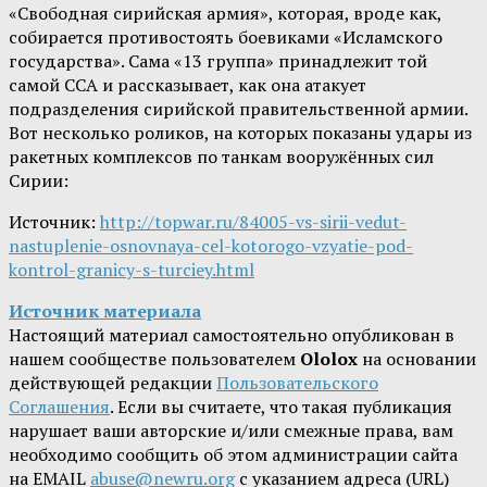
«Свободная сирийская армия», которая, вроде как,
собирается противостоять боевиками «Исламского
государства». Сама «13 группа» принадлежит той
самой ССА и рассказывает, как она атакует
подразделения сирийской правительственной армии.
Вот несколько роликов, на которых показаны удары из
ракетных комплексов по танкам вооружённых сил
Сирии:
Источник:
http://topwar.ru/84005-vs-sirii-vedut-
nastuplenie-osnovnaya-cel-kotorogo-vzyatie-pod-
kontrol-granicy-s-turciey.html
Источник материала
Настоящий материал самостоятельно опубликован в
нашем сообществе пользователем
Ololox
на основании
действующей редакции
Пользовательского
Соглашения
. Если вы считаете, что такая публикация
нарушает ваши авторские и/или смежные права, вам
необходимо сообщить об этом администрации сайта
на EMAIL
abuse@newru.org
с указанием адреса (URL)