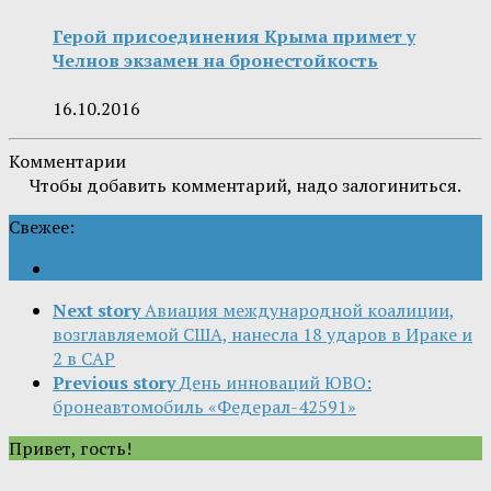
Герой присоединения Крыма примет у
Челнов экзамен на бронестойкость
16.10.2016
Комментарии
Чтобы добавить комментарий, надо залогиниться.
Свежее:
Next story
Авиация международной коалиции,
возглавляемой США, нанесла 18 ударов в Ираке и
2 в САР
Previous story
День инноваций ЮВО:
бронеавтомобиль «Федерал-42591»
Привет, гость!