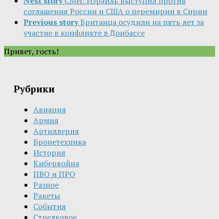
Next story
СМИ: Израиль выступил против
соглашения России и США о перемирии в Сирии
Previous story
Британца осудили на пять лет за
участие в конфликте в Донбассе
Привет, гость!
Рубрики
Авиация
Армия
Артиллерия
Бронетехника
История
Кибервойна
ПВО и ПРО
Разное
Ракеты
События
Стрелковое