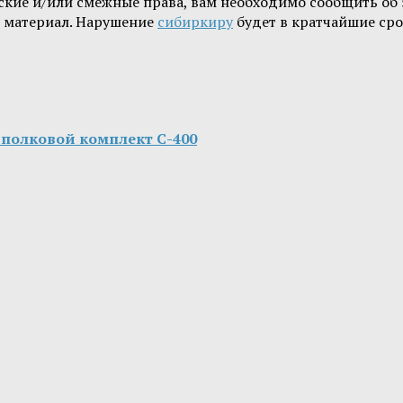
орские и/или смежные права, вам необходимо сообщить о
й материал. Нарушение
сибиркиру
будет в кратчайшие сро
полковой комплект С-400