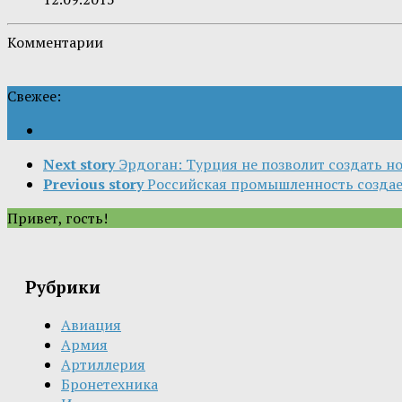
Комментарии
Свежее:
Next story
Эрдоган: Турция не позволит создать н
Previous story
Российская промышленность создает
Привет, гость!
Рубрики
Авиация
Армия
Артиллерия
Бронетехника