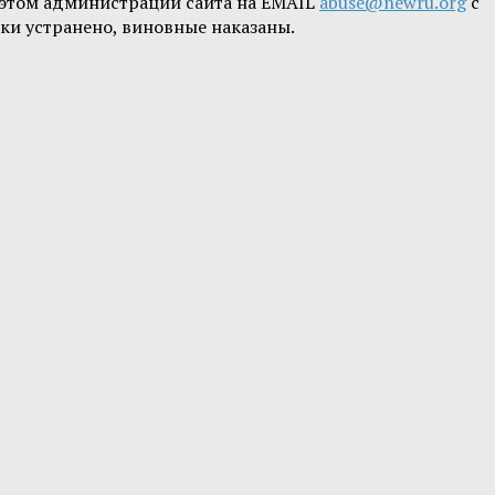
б этом администрации сайта на EMAIL
abuse@newru.org
с
ки устранено, виновные наказаны.