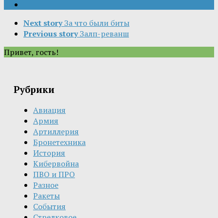
Next story
За что были биты
Previous story
Залп-реванш
Привет, гость!
Рубрики
Авиация
Армия
Артиллерия
Бронетехника
История
Кибервойна
ПВО и ПРО
Разное
Ракеты
События
Стрелковое