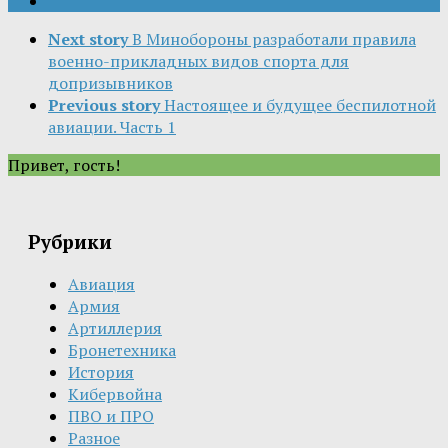
Next story
В Минобороны разработали правила
военно-прикладных видов спорта для
допризывников
Previous story
Настоящее и будущее беспилотной
авиации. Часть 1
Привет, гость!
Рубрики
Авиация
Армия
Артиллерия
Бронетехника
История
Кибервойна
ПВО и ПРО
Разное