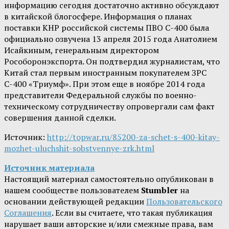
информацию сегодня достаточно активно обсуждают
в китайской блогосфере. Информация о планах
поставки КНР российской системы ПВО С-400 была
официально озвучена 13 апреля 2015 года Анатолием
Исайкиным, генеральным директором
Рособоронэкспорта. Он подтвердил журналистам, что
Китай стал первым иностранным покупателем ЗРС
С-400 «Триумф». При этом еще в ноябре 2014 года
представители Федеральной службы по военно-
техническому сотрудничеству опровергали сам факт
совершения данной сделки.
Источник:
http://topwar.ru/85200-za-schet-s-400-kitay-
mozhet-uluchshit-sobstvennye-zrk.html
Источник материала
Настоящий материал самостоятельно опубликован в
нашем сообществе пользователем
Stumbler
на
основании действующей редакции
Пользовательского
Соглашения
. Если вы считаете, что такая публикация
нарушает ваши авторские и/или смежные права, вам