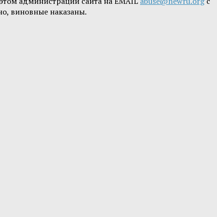
б этом администрации сайта на EMAIL
abuse@newru.org
с
но, виновные наказаны.