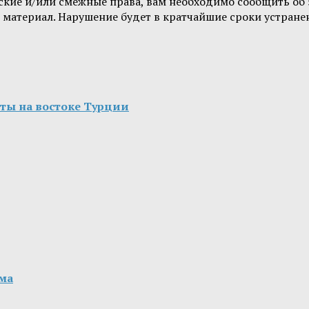
орские и/или смежные права, вам необходимо сообщить о
 материал. Нарушение будет в кратчайшие сроки устране
иты на востоке Турции
ма