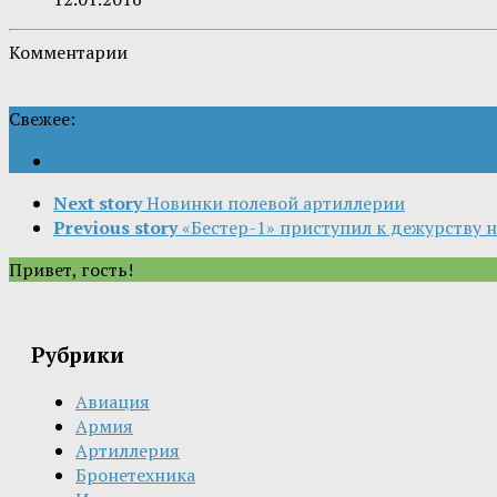
Комментарии
Свежее:
Next story
Новинки полевой артиллерии
Previous story
«Бестер-1» приступил к дежурству 
Привет, гость!
Рубрики
Авиация
Армия
Артиллерия
Бронетехника