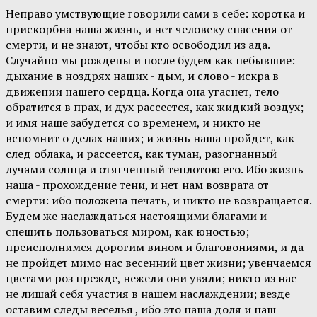
Неправо умствующие говорили сами в себе: коротка и
прискорбна наша жизнь, и нет человеку спасения от
смерти, и не знают, чтобы кто освободил из ада.
Случайно мы рождены и после будем как небывшие:
дыхание в ноздрях наших - дым, и слово - искра в
движении нашего сердца. Когда она угаснет, тело
обратится в прах, и дух рассеется, как жидкий воздух;
и имя наше забудется со временем, и никто не
вспомнит о делах наших; и жизнь наша пройдет, как
след облака, и рассеется, как туман, разогнанный
лучами солнца и отягченный теплотою его. Ибо жизнь
наша - прохождение тени, и нет нам возврата от
смерти: ибо положена печать, и никто не возвращается.
Будем же наслаждаться настоящими благами и
спешить пользоваться миром, как юностью;
преисполнимся дорогим вином и благовониями, и да
не пройдет мимо нас весенний цвет жизни; увенчаемся
цветами роз прежде, нежели они увяли; никто из нас
не лишай себя участия в нашем наслаждении; везде
оставим следы веселья , ибо это наша доля и наш