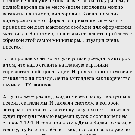
полной версии уже не показывается, благодаря чему в
полной версии на ее место (возле заголовка) можно
вставить, например, видеоролик. В основном для
видеороликов этот формат и применяется — хотя в
принципе он дает максимум свободы для оформления
материала. Например, он позволяет решить проблему с
обрезкой этой самой миниатюры. Ситуация очень
простая:
1. На прошлых сайтах мы уже устали убеждать авторов
в том, что надо ставить на главную картинки
горизонтальной ориентации. Народ упорно тормозил и
ставил что ни попадя. Лента выглядела как творчество
пьяных ПТУ-шников.
2. Ну что же — раз не доходит через голову, постучим в
печень, сказали мы. И сделали систему, в которой
автор может ставить картинку какую хочет — но из нее
будет принудительно вырезан кусок с соотношением
сторон 2.12:1. И если при этом у Димы Билана отрезало
голову, а у Ксюши Собчак — модные сапоги, это уже не