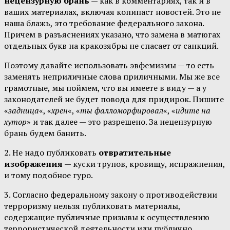
нецензурную брань
— как в комментариях, так и в
ваших материалах, включая копипаст новостей. Это не
наша блажь, это требование федерального закона.
Причем в разъяснениях указано, что замена в матюгах
отдельных букв на кракозябры не спасает от санкций.
Поэтому давайте использовать эвфемизмы — то есть
заменять неприличные слова приличными. Мы же все
грамотные, мы поймем, что вы имеете в виду — а у
законодателей не будет повода для придирок. Пишите
«
задница
«, «
хрен
«, «
ты фалломорфировал
«, «
идите на
хутор
» и так далее — это разрешено. За нецензурную
брань будем банить.
2. Не надо публиковать
отвратительные
изображения
— куски трупов, кровищу, испражнения,
и тому подобное гуро.
3. Согласно федеральному закону о противодействии
терроризму нельзя публиковать материалы,
содержащие публичные призывы к осуществлению
террористической деятельности или публично