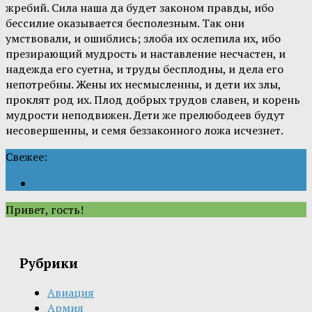
жребий. Сила наша да будет законом правды, ибо
бессилие оказывается бесполезным. Так они
умствовали, и ошиблись; злоба их ослепила их, ибо
презирающий мудрость и наставление несчастен, и
надежда его суетна, и труды бесплодны, и дела его
непотребны. Жены их несмысленны, и дети их злы,
проклят род их. Плод добрых трудов славен, и корень
мудрости неподвижен. Дети же прелюбодеев будут
несовершенны, и семя беззаконного ложа исчезнет.
Свежее:
Привет, гость!
Рубрики
Авиация
Армия