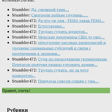
КОММЕНТАРИИ:
Stumbler:
Да, смешной танк....
Stumbler:
Смотрели робкие грузины......
Stumbler472:
Да что уж там - FEMA такая FEMA...
Stumbler472:
Естественно...
Stumbler472:
Трудно судить идиотов...
Stumbler472:
Морские пехотинцы США те еще....
Stumbler472:
обострение расовых разногласий и
урезание социальных субсидий в связи с
проблемами в экономи...
Stumbler472:
Судя по проходящим тренировкам,
Пентагон получил приказ готовить армию...
Stumbler472:
Трудно судить, из-за чего
конкретно...
Stumbler472:
Пиндосы совсем сошли с ума....
Привет, гость!
Рубрики