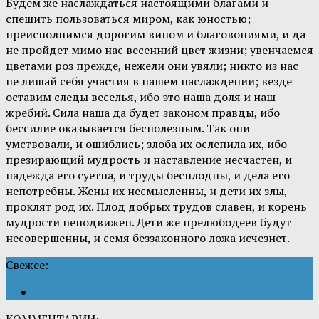
Будем же наслаждаться настоящими благами и
спешить пользоваться миром, как юностью;
преисполнимся дорогим вином и благовониями, и да
не пройдет мимо нас весенний цвет жизни; увенчаемся
цветами роз прежде, нежели они увяли; никто из нас
не лишай себя участия в нашем наслаждении; везде
оставим следы веселья, ибо это наша доля и наш
жребий. Сила наша да будет законом правды, ибо
бессилие оказывается бесполезным. Так они
умствовали, и ошиблись; злоба их ослепила их, ибо
презирающий мудрость и наставление несчастен, и
надежда его суетна, и труды бесплодны, и дела его
непотребны. Жены их несмысленны, и дети их злы,
проклят род их. Плод добрых трудов славен, и корень
мудрости неподвижен. Дети же прелюбодеев будут
несовершенны, и семя беззаконного ложа исчезнет.
Свежее: