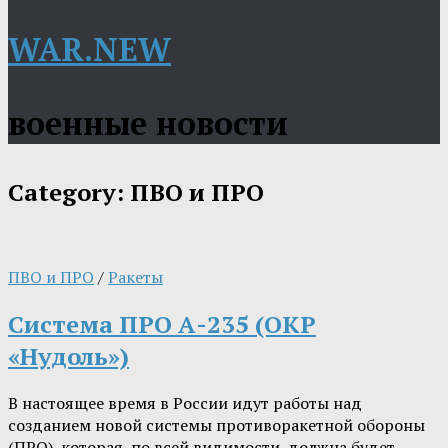
WAR.NEW
военные новости
Category:
ПВО и ПРО
ПВО и ПРО
/
Ракеты
Система ПРО А-235 (ОКР
«Нудоль»)
В настоящее время в России идут работы над
созданием новой системы противоракетной обороны
(ПРО), которая, по всей видимости, должна будет…