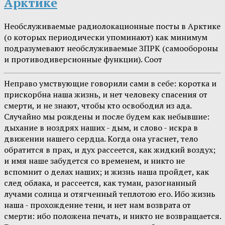
Арктике
Необслуживаемые радиолокационные посты в Арктике
(о которых периодически упоминают) как минимум
подразумевают необслуживаемые ЗПРК (самообороны
и противодиверсионные функции). Соот
Неправо умствующие говорили сами в себе: коротка и
прискорбна наша жизнь, и нет человеку спасения от
смерти, и не знают, чтобы кто освободил из ада.
Случайно мы рождены и после будем как небывшие:
дыхание в ноздрях наших - дым, и слово - искра в
движении нашего сердца. Когда она угаснет, тело
обратится в прах, и дух рассеется, как жидкий воздух;
и имя наше забудется со временем, и никто не
вспомнит о делах наших; и жизнь наша пройдет, как
след облака, и рассеется, как туман, разогнанный
лучами солнца и отягченный теплотою его. Ибо жизнь
наша - прохождение тени, и нет нам возврата от
смерти: ибо положена печать, и никто не возвращается.