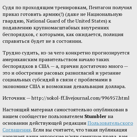
Судя по проходящим тренировкам, Пентагон получил
приказ готовить армию(!) (даже не Национальную
гвардию, National Guard of the United States) к
подавлению крупномасштабных внутренних
беспорядков, с которыми, как ожидается, полиция
справиться будет не в состоянии.
Трудно судить, из-за чего конкретно прогнозируется
американским правительством начало таких
беспорядков в США — а, причин достаточно много —
это и обострение расовых разногласий и урезание
социальных субсидий в связи с проблемами в
экономике США и возможная девальвация доллара.
Источник — http://sokol-ff.livejournal.com/996957.html
Настоящий материал самостоятельно опубликован в
нашем сообществе пользователем
Stumbler
на
основании действующей редакции
Пользовательского
Соглашения
. Если вы считаете, что такая публикация
нарушает ваши авторские и/или смежные права, вам