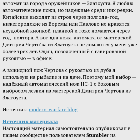
автомат из города оружейников — Златоуста. Я люблю
автоматические ножи, но надёжные среди них редки.
Китайские выходят из строя через полгода-год,
нижегородские из Ворсмы или Павлово не нравятся
неудобной кнопкой-планкой и тоже ломаются через
год-полтора. А вот два ножа-автомата от мастерской
Дмитрия Черто’ва из Златоуста не ломаются у меня уже
более трёх лет. Один, позолоченный с гавированой
рукоятью — в офисе:
А выкидной нож Чертова с рукоятью из дуба я
использую на рыбалке и на даче. Поэтому мой выбор —
надёжный автоматический нож НС-1 с боковым
выбросом лезвия из мастерской Дмитрия Чертова из
Златоуста.
Источник:
modern-warfare blog
Источник материала
Настоящий материал самостоятельно опубликован в
нашем сообществе пользователем
Stumbler
на